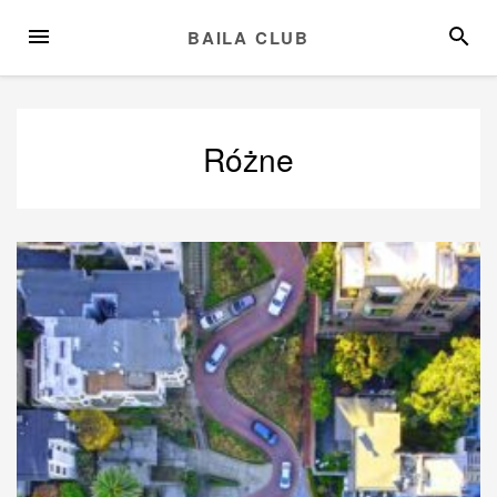
Przejdź
MENU
SZUKA
BAILA CLUB
do
treści
Różne