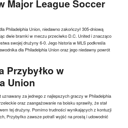
w Major League Soccer
dla Philadelphia Union, niedawno zakończył 305-dniową
c dwie bramki w meczu przeciwko D.C. United i znacząco
ęstwa swojej drużyny 6-0. Jego historia w MLS podkreśla
awodnika dla Philadelphia Union oraz jego niedawny powrót
a Przybyłko w
ia Union
st uznawany za jednego z najlepszych graczy w Philadelphia
rzeleckie oraz zaangażowanie na boisku sprawiły, że stał
em tej drużyny. Pomimo trudności wynikających z kontuzji
, Przybyłko zawsze potrafi wyjść na prostą i udowodnić