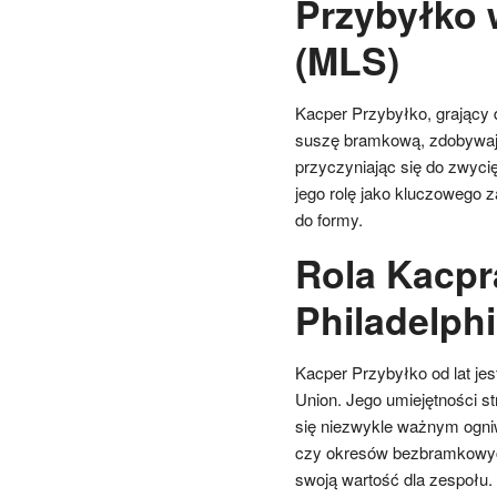
Przybyłko 
(MLS)
Kacper Przybyłko, grający 
suszę bramkową, zdobywają
przyczyniając się do zwyci
jego rolę jako kluczowego z
do formy.
Rola Kacpr
Philadelph
Kacper Przybyłko od lat je
Union. Jego umiejętności st
się niezwykle ważnym ogniw
czy okresów bezbramkowych
swoją wartość dla zespołu.