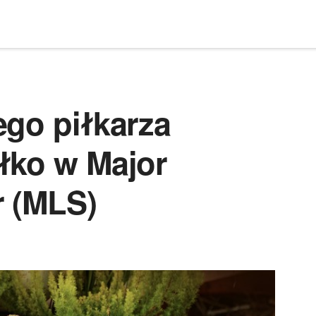
ego piłkarza
łko w Major
 (MLS)