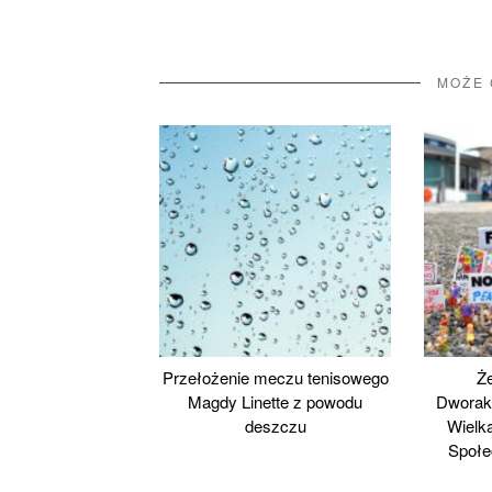
MOŻE 
Przełożenie meczu tenisowego
Ż
Magdy Linette z powodu
Dworak
deszczu
Wielka
Społe