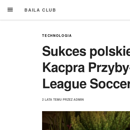
Przejdź
MENU
BAILA CLUB
do
treści
TECHNOLOGIA
Sukces polski
Kacpra Przyby
League Soccer
2 LATA
TEMU
PRZEZ
ADMIN