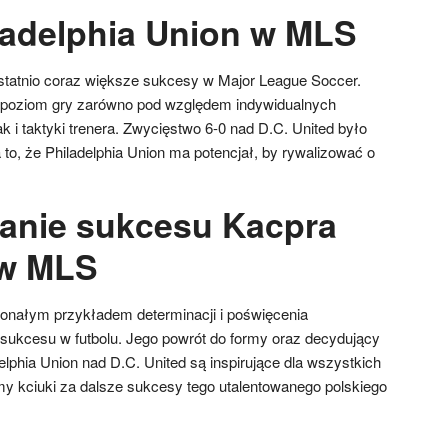
ladelphia Union w MLS
ostatnio coraz większe sukcesy w Major League Soccer.
 poziom gry zarówno pod względem indywidualnych
k i taktyki trenera. Zwycięstwo 6-0 nad D.C. United było
to, że Philadelphia Union ma potencjał, by rywalizować o
nie sukcesu Kacpra
 w MLS
onałym przykładem determinacji i poświęcenia
 sukcesu w futbolu. Jego powrót do formy oraz decydujący
lphia Union nad D.C. United są inspirujące dla wszystkich
my kciuki za dalsze sukcesy tego utalentowanego polskiego