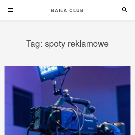
Przejdź
MENU
SZUKA
BAILA CLUB
do
treści
Tag:
spoty reklamowe